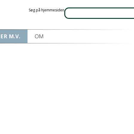
Søg på hjemmesiden
ER M.V.
OM
øring.