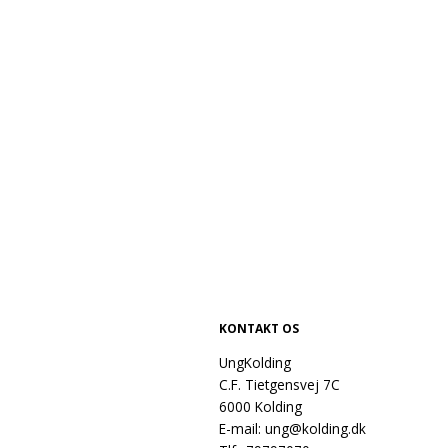
894,26 KB
112,73 KB
KONTAKT OS
UngKolding
C.F. Tietgensvej 7C
6000 Kolding
E-mail:
ung@kolding.dk