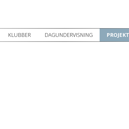
KLUBBER
DAGUNDERVISNING
PROJEKT
 video kan ikke vises da du ikke har accepteret cookies for markedsf
Klik her for at ændre dette