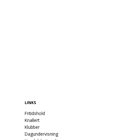
du får en plads på holdet.
Coop Crew flyer 2026
Ansøgningsskema 2026 COOP CREW
LINKS
Fritidshold
Knallert
Klubber
Dagundervisning