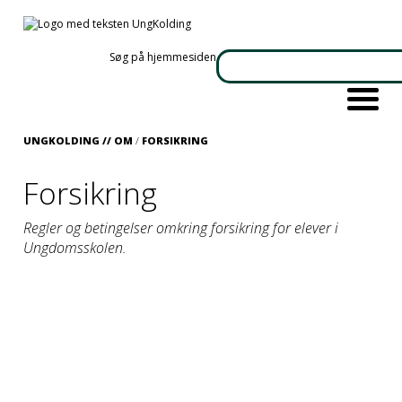
Søg på hjemmesiden
UNGKOLDING //
OM
/
FORSIKRING
Forsikring
Regler og betingelser omkring forsikring for elever i
Ungdomsskolen.
UngKolding (og Kolding Kommune) har ikke en
ulykkesforsikring, der dækker dit barn i forbindelse med
aktiviteter i ungdomsskolen.
UngKolding (og Kolding Kommune) har heller ikke en
forsikring, der dækker tyveri af din cykel, knallert,
mobiltelefon eller tøj og ting der medbringes til