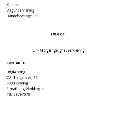
Klubber
Dagundervisning
Handelsbetingelser
FØLG OS
Link til tilgængelighedserklæring
KONTAKT OS
UngKolding
C.F. Tietgensvej 7C
6000 Kolding
E-mail:
ung@kolding.dk
Tlf.:
79797070