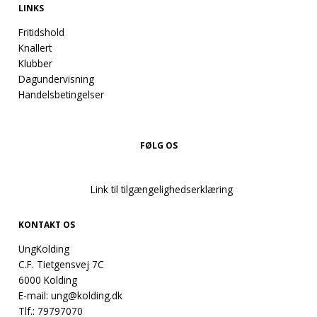
LINKS
Fritidshold
Knallert
Klubber
Dagundervisning
Handelsbetingelser
FØLG OS
Link til tilgængelighedserklæring
KONTAKT OS
UngKolding
C.F. Tietgensvej 7C
6000 Kolding
E-mail:
ung@kolding.dk
Tlf.:
79797070