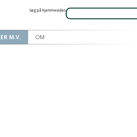
Søg på hjemmesiden
ER M.V.
OM
øring.