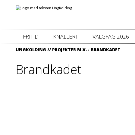
FRITID
KNALLERT
VALGFAG 2026
UNGKOLDING //
PROJEKTER M.V.
/
BRANDKADET
Brandkadet
Denne
Trekantbrand og UngKolding tilbyder unge en mulighed for at