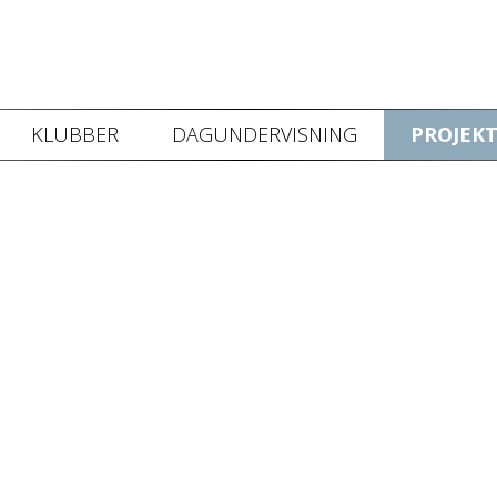
KLUBBER
DAGUNDERVISNING
PROJEKT
 video kan ikke vises da du ikke har accepteret cookies for markedsf
Klik her for at ændre dette
 få en uddannelse til Brandkadet