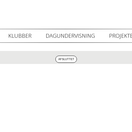
KLUBBER
DAGUNDERVISNING
PROJEKTE
 video kan ikke vises da du ikke har accepteret cookies for markedsf
Klik her for at ændre dette