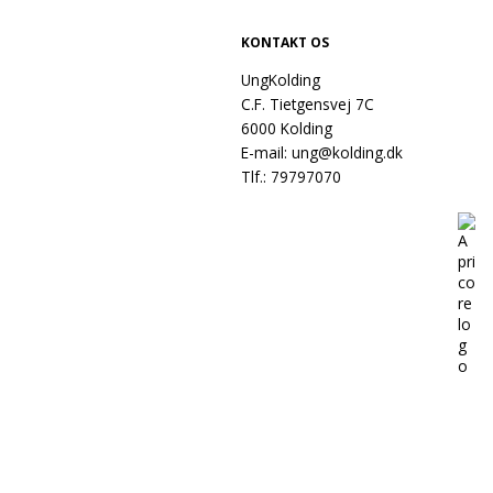
KONTAKT OS
UngKolding
C.F. Tietgensvej 7C
6000 Kolding
E-mail:
ung@kolding.dk
Tlf.:
79797070