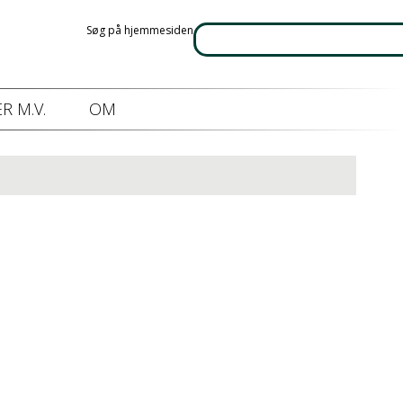
Søg på hjemmesiden
R M.V.
OM
øring.