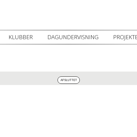
KLUBBER
DAGUNDERVISNING
PROJEKTE
 video kan ikke vises da du ikke har accepteret cookies for markedsf
Klik her for at ændre dette