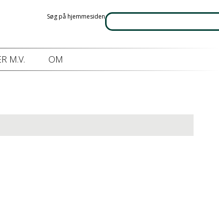
Søg på hjemmesiden
R M.V.
OM
øring.