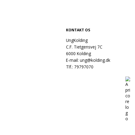
KONTAKT OS
UngKolding
C.F. Tietgensvej 7C
6000 Kolding
E-mail:
ung@kolding.dk
Tlf.:
79797070