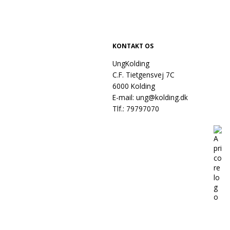
KONTAKT OS
UngKolding
C.F. Tietgensvej 7C
6000 Kolding
E-mail:
ung@kolding.dk
Tlf.:
79797070