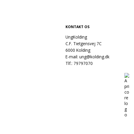
KONTAKT OS
UngKolding
C.F. Tietgensvej 7C
6000 Kolding
E-mail:
ung@kolding.dk
Tlf.:
79797070