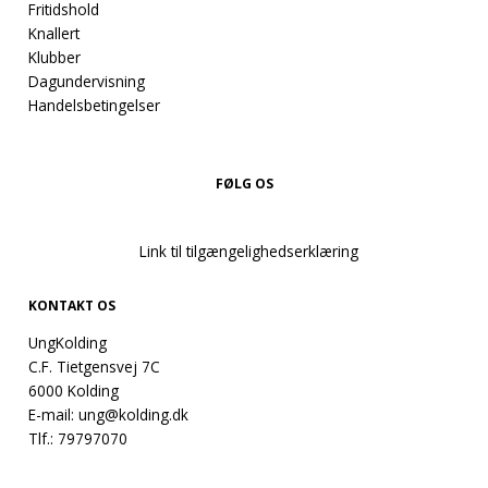
Fritidshold
Knallert
Klubber
Dagundervisning
Handelsbetingelser
FØLG OS
Link til tilgængelighedserklæring
KONTAKT OS
UngKolding
C.F. Tietgensvej 7C
6000 Kolding
E-mail:
ung@kolding.dk
Tlf.:
79797070