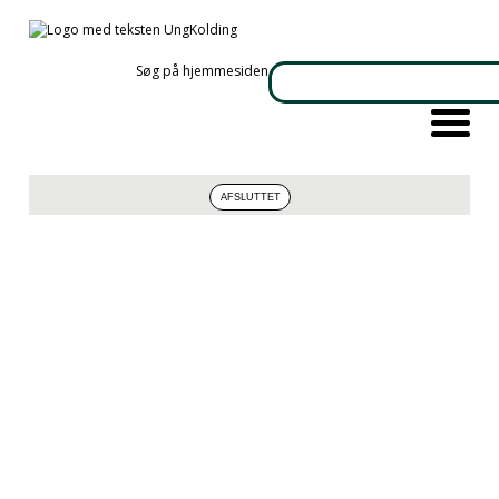
Søg på hjemmesiden
Denne video kan ikke vises da du ikke har accepteret cookies
for markedsføring.
Klik her for at ændre dette
Info
NB: Kolding Kommune har ingen børneulykkesforsikring for