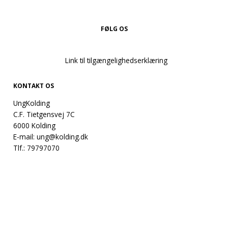
FØLG OS
Link til tilgængelighedserklæring
KONTAKT OS
UngKolding
C.F. Tietgensvej 7C
6000 Kolding
E-mail:
ung@kolding.dk
Tlf.:
79797070