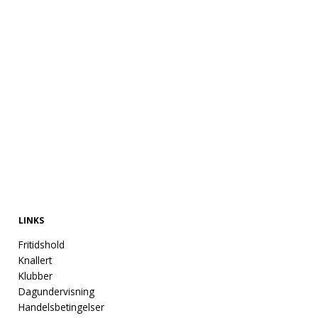
børn og unge i kommunale institutioner og skoler. Forældre
til børn og unge i kommunale institutioner og skoler
opfordres til at undersøge egne forsikringsforhold –
herunder at tegne en ulykkesforsikring for barnet eller den
unge, hvis der ikke allerede er tegnet ulykkesforsikring.
Din tilmelding er bindende, og dine penge vil ikke blive
tilbagebetalt, medmindre UngKolding aflyser turen.
LINKS
Fritidshold
Knallert
Klubber
Dagundervisning
Handelsbetingelser