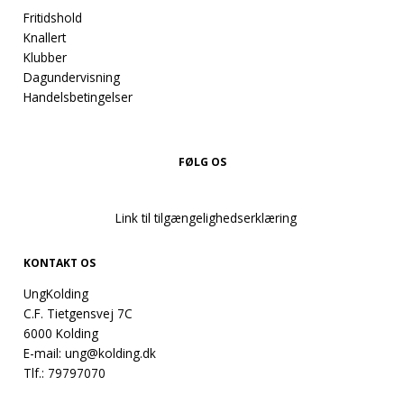
Fritidshold
Knallert
Klubber
Dagundervisning
Handelsbetingelser
FØLG OS
Link til tilgængelighedserklæring
KONTAKT OS
UngKolding
C.F. Tietgensvej 7C
6000 Kolding
E-mail:
ung@kolding.dk
Tlf.:
79797070