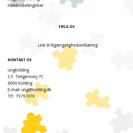
Handelsbetingelser
FØLG OS
Link til tilgængelighedserklæring
KONTAKT OS
UngKolding
C.F. Tietgensvej 7C
6000 Kolding
E-mail:
ung@kolding.dk
Tlf.:
79797070