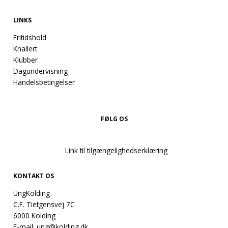
LINKS
Fritidshold
Knallert
Klubber
Dagundervisning
Handelsbetingelser
FØLG OS
Link til tilgængelighedserklæring
KONTAKT OS
UngKolding
C.F. Tietgensvej 7C
6000 Kolding
E-mail:
ung@kolding.dk