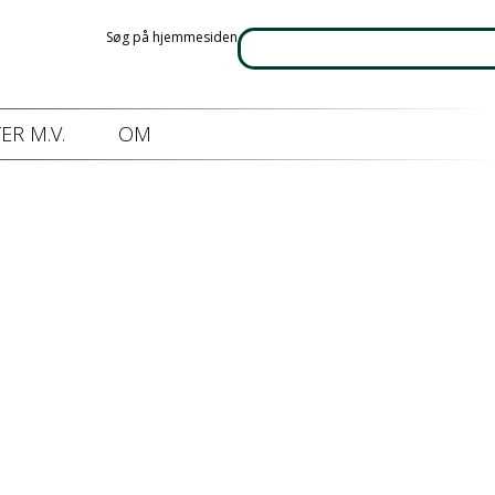
Søg på hjemmesiden
ER M.V.
OM